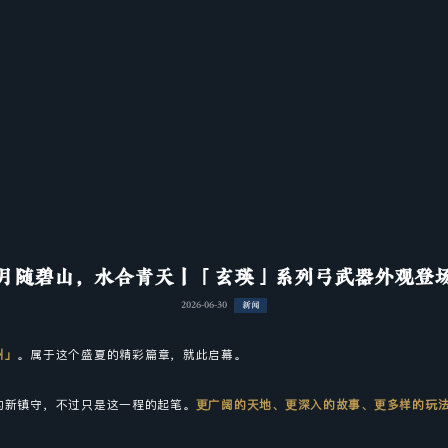
月随碧山，水合青天丨「玄瑛」系列弓武器外观登
2026-06-30
新闻
州」
。属于这个盛夏的精彩篇章，就此启幕。
的新镇守，不过只是这一程的起笔。
更广阔的天地、更深入的故事、更多样的玩