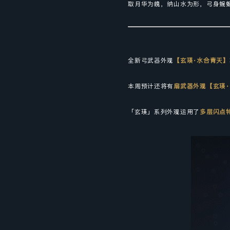
取月华为魄，纳山水为形，弓身蜿
全新弓武器外观
【玄瑛·水合青天】
本周预计还将有
扇武器外观
【
玄瑛
「玄瑛」系列外观运用了
多层闪点