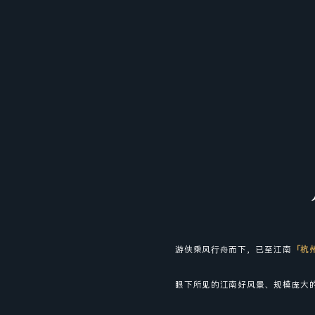
游侠乘风行舟而下，已至江南
「杭
眼下所见的江南好风景、规模庞大