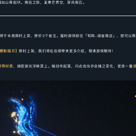
蜒如山脊起伏。挽弦之际，见寒芒贯空，穿风裂云。
将于本周限时上架，原价3个音玉。届时游侠前往「和鸣-闻音商店」，即可以
·静影摇月
】
限时上架，我们将在后续带来更多介绍，敬请游侠期待！
特殊材质
，细密游光浮映其上。随动作起落，闪点流向亦会随之变化，更添一重