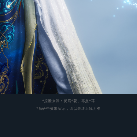
*捏脸来源：灵鹿*花、零点*耳
*预研中效果演示，请以最终上线为准