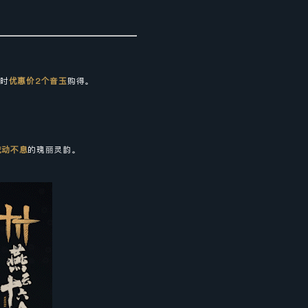
限时
优惠价2个音玉
购得。
流动不息
的瑰丽灵韵。