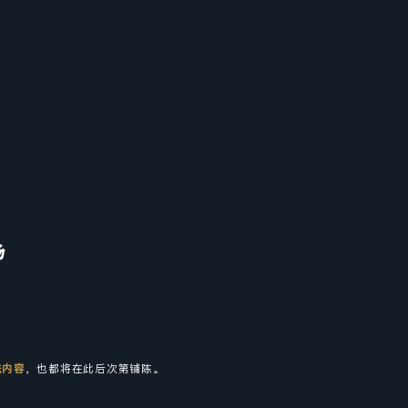
场
法内容
，也都将在此后次第铺陈。