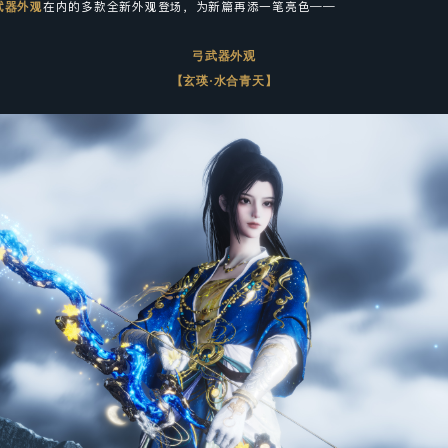
武器外观
在内的多款全新外观登场，为新篇再添一笔亮色——
弓武器外观
【玄瑛·水合青天】