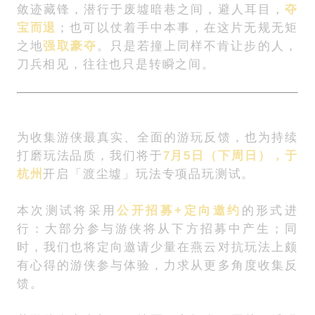
敛迹藏锋，潜行于废墟暗巷之间，避人耳目，
夺
宝而退
；也可以仗着手中本事，在这片无规无矩
之地
强取豪夺
。只是若撞上同样不肯让步的人，
刀兵相见，往往也只是转瞬之间。
为收集游侠最真实、全面的游玩反馈，也为持续
打磨玩法品质，我们将于
7月5日（下周日），于
杭州
开启「渡尘墟」玩法专项品玩测试。
本次测试将采用
公开招募+定向邀约
的形式进
行：大部分参与游侠将从下方招募中产生；同
时，我们也将定向邀请少量在燕云对抗玩法上颇
有心得的游侠参与体验，力求从更多角度收集反
馈。