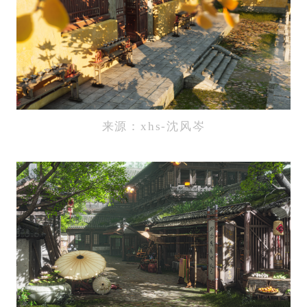
来源：xhs-沈风岑