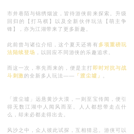
市井巷陌与锦绣烟波，皆待游侠前来探索。升级
回归的【打马棋】以及全新伙伴玩法【萌主争
锋】，亦为江湖带来了更多新趣。
此前曾与诸位介绍，这个夏天还将有
多项重磅玩
法陆续登场
，以回应不同游侠的乐趣追求。
而这一次，率先而来的，便是主打
即时对抗与战
斗刺激
的全新多人玩法——
「
渡尘墟
」
。
「渡尘墟」远悬黄沙大漠，一则至宝传闻，便引
得无数江湖中人闻风而至。人人都想带走点什
么，却未必都走得出去。
风沙之中，众人彼此试探，互相猜忌。游侠可以