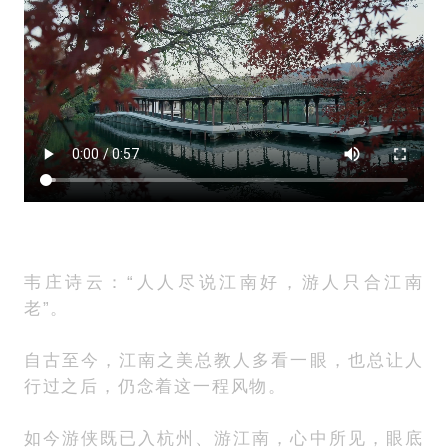
韦庄诗云：“人人尽说江南好，游人只合江南
老”。
自古至今，江南之美总教人多看一眼，也总让人
行过之后，仍念着这一程风物。
如今游侠既已入杭州、游江南，心中所见，眼底