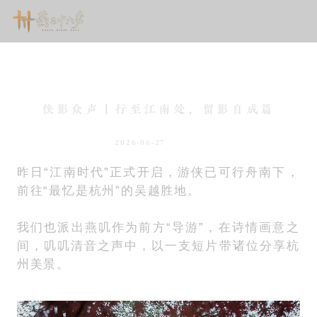
侠影众声丨行至江南处，留影自成篇
2026-06-27
新闻
昨日“江南时代”正式开启，游侠已可行舟南下，
前往“最忆是杭州”的吴越胜地。
我们也派出燕叽作为前方“导游”，在诗情画意之
间，叽叽清音之声中，以一支短片带诸位分享杭
州美景。