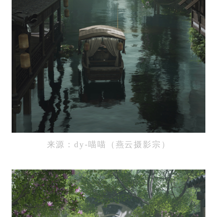
来源：dy-喵喵（燕云摄影宗）