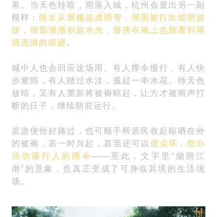
果。当天色转暗，雨落入城，杭州会显出另一副
模样：
雨水从屋檐连成雨帘，湖面被打出细密波
纹，街面渐渐积起水光，游侠衣袍上也能看到雨
滴流淌的痕迹
。
城中人也会回应这场雨。有人撑伞慢行，有人快
步避雨，有人踏过水洼，溅起一串水花。待天色
放晴，又有人重新将被褥晾起，让方才被雨声打
断的日子，继续朝前运行。
若游侠恰好路过，也可顺手帮居民收起晾晒在外
的被褥，若一时兴起，甚至还可以
使点坏，想办
法吹落行人的雨伞
——至此，文字里“烟雨江
南”的意象，也真正变成了可身临其境的生活现
场。