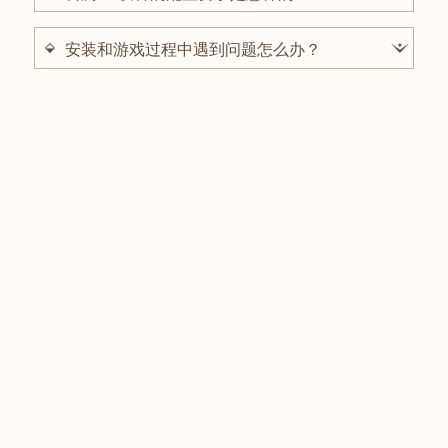
为了保证游侠的游戏体验，建议您使用符合以下配置要求的设
安装和游戏过程中遇到问题怎么办？
备和系统：
游侠可尝试查看安装指引，如未能解决少侠疑问，欢迎添加下
面的官方企微“燕小云”，或者联系官方客服电话95163988进
行详细咨询。
1.1 问题背景
·
Intel 13/14代CPU
：部分早期主板BIOS版本可能存在电压
管理不当的问题
·
潜在风险
：长期高负载运行（如游戏）可能导致CPU性能下
降